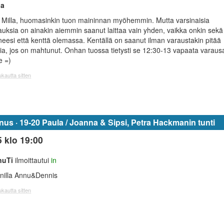
ja
 Milla, huomasinkin tuon maininnan myöhemmin. Mutta varsinaisia
auksia on ainakin aiemmin saanut laittaa vain yhden, vaikka onkin sekä
eesi että kenttä olemassa. Kentällä on saanut ilman varaustakin pitää
tia, jos on mahtunut. Onhan tuossa tietysti se 12:30-13 vapaata varaus
le =)
kautta sitten
s · 19-20 Paula / Joanna & Sipsi, Petra Hackmanin tunti
5 klo 19:00
nuTi
ilmoittautui
in
nilla Annu&Dennis
kautta sitten