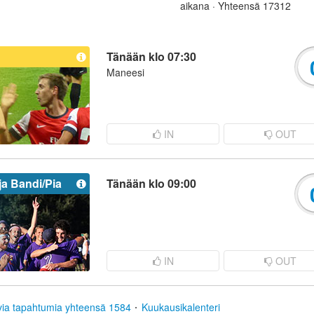
aikana · Yhteensä 17312
Tänään klo 07:30
Maneesi
IN
OUT
ja Bandi/Pia
Tänään klo 09:00
IN
OUT
via tapahtumia yhteensä 1584
Kuukausikalenteri