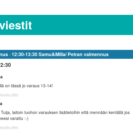
iestit
us · 12:30-13:30 Samu&Milla/ Petran valmennus
12:30
ja
llä on tässä jo varaus 13-14!
kautta sitten
la
 Tuija, laitoin tuohon varauksen lisätietoihin että mennään kentällä jos
eesi varattu :-)
kautta sitten