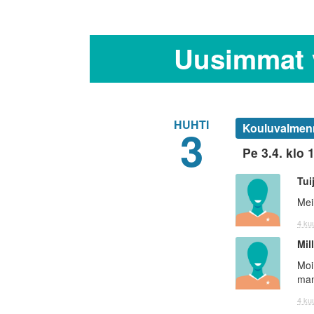
Uusimmat v
HUHTI
3
Kouluvalmenn
Pe 3.4. klo 
Tui
Mei
4 kuu
Mil
Moi
man
4 kuu