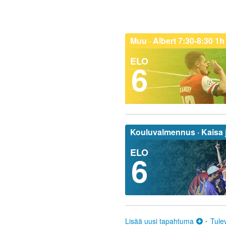
Muu ·
Albert 7:30-8:30 1h
ELO
6
Kouluvalmennus ·
Kaisa 
ELO
6
Lisää uusi tapahtuma
Tule