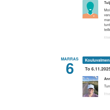
Tui
Moi
var
man
tun
teil
4 kuu
MARRAS
6
Kouluvalmennu
To 6.11.202
An
Tun
9 kuu