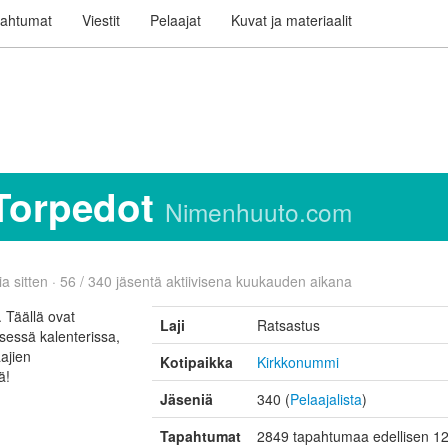
ahtumat
Viestit
Pelaajat
Kuvat ja materiaalit
Torpedot
Nimenhuuto.com
ia sitten · 56 / 340 jäsentä aktiivisena kuukauden aikana
 Täällä ovat
Laji
Ratsastus
essä kalenterissa,
ajien
Kotipaikka
Kirkkonummi
ä!
Jäseniä
340 (
Pelaajalista
)
Tapahtumat
2849 tapahtumaa edellisen 12