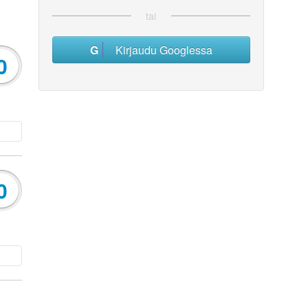
tai
Kirjaudu Googlessa
0
0